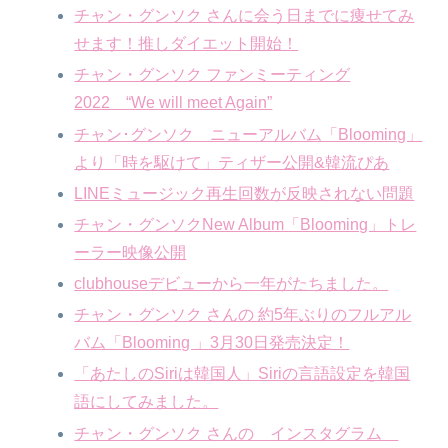
チャン・グンソク さんに会う日までに痩せてみ
せます！推しダイエット開始！
チャン・グンソク ファンミーティング
2022 “We will meet Again”
チャン･グンソク ニューアルバム「Blooming」
より「時を駆けて」ティザー公開&韓流ぴあ
LINEミュージック再生回数が反映されない問題
チャン・グンソクNew Album「Blooming」トレ
ーラー映像公開
clubhouseデビューから一年がたちました。
チャン・グンソク さんの 約5年ぶりのフルアル
バム「Blooming 」3月30日発売決定！
「あたしのSiriは韓国人」Siriの言語設定を韓国
語にしてみました。
チャン・グンソク さんの インスタグラム