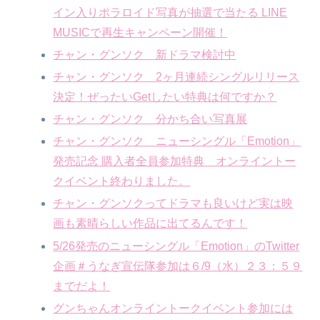
イン入りポラロイド写真が抽選で当たる LINE
MUSICで再生キャンペーン開催！
チャン・グンソク 新ドラマ検討中
チャン・グンソク 2ヶ月連続シングルリリース
決定！ぜったいGetしたい特典は何ですか？
チャン・グンソク 分かち合い写真展
チャン・グンソク ニューシングル「Emotion」
発売記念 購入者全員参加特典 オンライントー
クイベント終わりました。
チャン・グンソクってドラマも良いけど実は映
画も素晴らしい作品に出てるんです！
5/26発売のニューシングル「Emotion」のTwitter
企画＃うなぎ宣伝隊参加は６/9（水）２３：５９
までだよ！
グンちゃんオンライントークイベント参加には