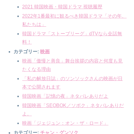
2021 韓国映画・韓国ドラマ 視聴履歴
2022年1番最初に観るべき韓国ドラマ「その年、
私たちは」
韓国ドラマ「ストーブリーグ」dTVなら全話無
料！
カテゴリー:
映画
映画「傲慢と善良」舞台挨拶の内容と何度も見
たくなる理由
「私の解放日誌」のソンソックさんの映画が日
本で公開されます
韓国映画「記憶の夜」ネタバレありだよ
韓国映画「SEOBOK／ソボク」ネタバレありだ
よ。
映画「ジェジュン：オン・ザ・ロード」
カテゴリー:
チャン・グンソク