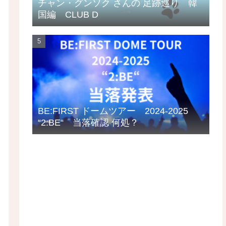
チャン・グンソク さんの 足跡巡り 韓
国編 CLUB D
BE:FIRST ドームツアー 2024-2025
“2:BE“ 当落確認 何処？