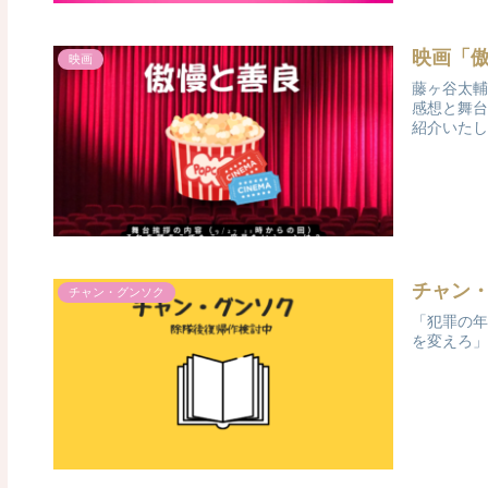
映画「
映画
藤ヶ谷太輔
感想と舞台
紹介いたし
チャン
チャン・グンソク
「犯罪の年
を変えろ」