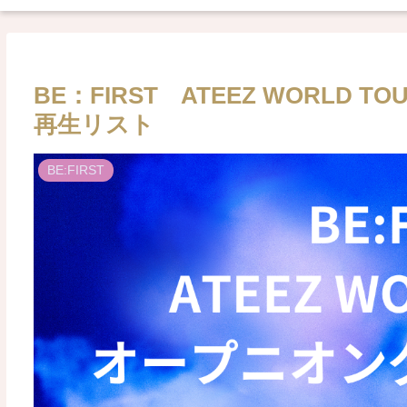
BE：FIRST ATEEZ WORLD
再生リスト
BE:FIRST