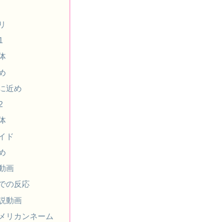
リ
1
体
め
に近め
2
体
イド
め
動画
での反応
説動画
メリカンネーム