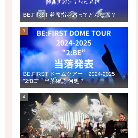
BE:FIRST 着席指定席ってどんな席？
BE:FIRST ドームツアー 2024-2025
“2:BE“ 当落確認 何処？