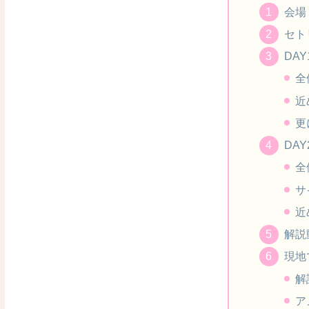
会場
セト
DAY
全
近
更
DAY
全
サ
近
解説
現地
解
ア