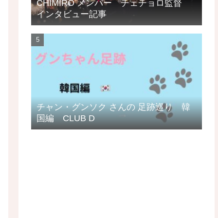
CHIMIRO メンバー チェチョロ監督
インタビュー記事
チャン・グンソク さんの 足跡巡り 韓
国編 CLUB D