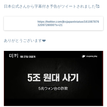
日本公式さんから字幕付き予告がツイートされました🥰
https://twitter.com/jksjapan/status/161087876
3209728000?s=21
ありがとうございます❤️