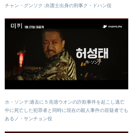
チャン・グンソク :弁護士出身の刑事ク・ドハン役
ホ・ソンテ:過去に５兆億ウオンの詐欺事件を起こし逃亡
中に死亡した犯罪者と同時に現在の殺人事件の容疑者でも
あるノ・サンチョン役