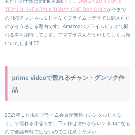
あたしの予想はprime videoです。
JANG KEUN SUK＆
TEAM H LIVE＆TALK TODAY-ONE DAY ONLY
が今まで
のTBSチャンネル１じゃなくプライムビデオで公開された
のがそう感じる理由です。Amazonのプライムビデオで観
れる事を期待してます。アマプラさんどうかよろしくお願
いいたします🙇‍♀️
prime videoで観れるチャン・グンソク作
品
2023年１月現在プライム会員が無料（レンタルじゃな
く）で観れる作品です。下２作は途中からレンタルになる
ので全話無料ではないのでご注意ください。