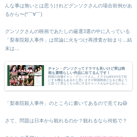
んな事は無いとは思うけれどグンソクさんの場合前例があ
るから〜(*￣∀￣)
グンソクさんの映画であたしの厳選3選の中に入っている
「梨泰院殺人事件」は世論に火をつけ再捜査が始まり…結
末は…
チャン・グンソクってドラマも良いけど実は映
画も素晴らしい作品に出てるんです！
韓国の俳優チャン・グンソクさん。ドラマはBSやCSで目
にする機会もあるかと思いますが韓国映画となると観よう
と思って見なくちゃ目にするチャンスもなかなかないも
の。チャン・グンソクさんをもっと多くの人に観て欲しい
です。
「梨泰院殺人事件」のところに書いてあるので見てね😆
さて、問題は日本から観れるのか？観れるなら何処で？