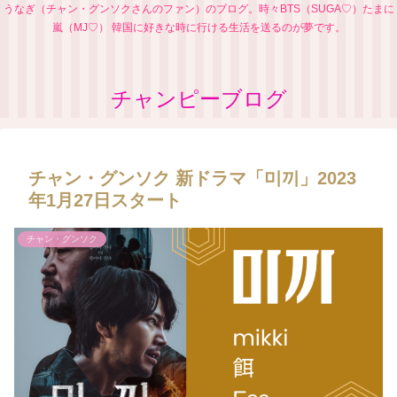
うなぎ（チャン・グンソクさんのファン）のブログ。時々BTS（SUGA♡）たまに
嵐（MJ♡） 韓国に好きな時に行ける生活を送るのが夢です。
チャンピーブログ
チャン・グンソク 新ドラマ「미끼」2023
年1月27日スタート
チャン・グンソク