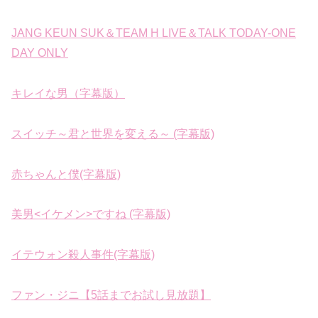
JANG KEUN SUK＆TEAM H LIVE＆TALK TODAY-ONE
DAY ONLY
キレイな男（字幕版）
スイッチ～君と世界を変える～ (字幕版)
赤ちゃんと僕(字幕版)
美男<イケメン>ですね (字幕版)
イテウォン殺人事件(字幕版)
ファン・ジニ【5話までお試し見放題】