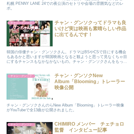
札幌 PENNY LANE 24での夜公演のセトリや会場の雰囲気などのレ
ポ。
チャン・グンソクってドラマも良
チャン・グンソク
いけど実は映画も素晴らしい作品
に出てるんです！
韓国の俳優チャン・グンソクさん。ドラマはBSやCSで目にする機会
もあるかと思いますが韓国映画となると観ようと思って見なくちゃ目
にするチャンスもなかなかないもの。チャン・グンソクさんをもっと
多くの人に観て欲しいです。
チャン・グンソクNew
チャン・グンソク
Album「Blooming」トレーラー
映像公開
チャン・グンソクさんのらNew Album「Blooming」トレーラー映像
がYouTubeで全13曲が公開されました。
CHIMIRO メンバー チェチョロ
チャン・グンソク
監督 インタビュー記事