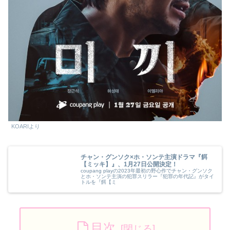
KOARIより
チャン・グンソク×ホ・ソンテ主演ドラマ『餌
【ミッキ】』、1月27日公開決定！
coupang playの2023年最初の野心作でチャン・グンソク
とホ・ソンテ主演の犯罪スリラー『犯罪の年代記』がタイ
トルを『餌【ミ
目次